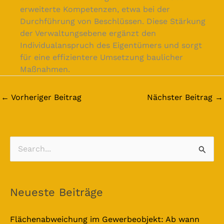
erweiterte Kompetenzen, etwa bei der
Durchführung von Beschlüssen. Diese Stärkung
der Verwaltungsebene ergänzt den
Individualanspruch des Eigentümers und sorgt
für eine effizientere Umsetzung baulicher
Maßnahmen.
←
Vorheriger Beitrag
Nächster Beitrag
→
S
u
c
Neueste Beiträge
h
e
Flächenabweichung im Gewerbeobjekt: Ab wann