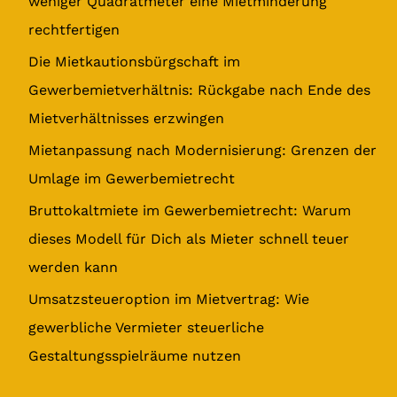
weniger Quadratmeter eine Mietminderung
n
rechtfertigen
a
Die Mietkautionsbürgschaft im
c
Gewerbemietverhältnis: Rückgabe nach Ende des
h
Mietverhältnisses erzwingen
:
Mietanpassung nach Modernisierung: Grenzen der
Umlage im Gewerbemietrecht
Bruttokaltmiete im Gewerbemietrecht: Warum
dieses Modell für Dich als Mieter schnell teuer
werden kann
Umsatzsteueroption im Mietvertrag: Wie
gewerbliche Vermieter steuerliche
Gestaltungsspielräume nutzen