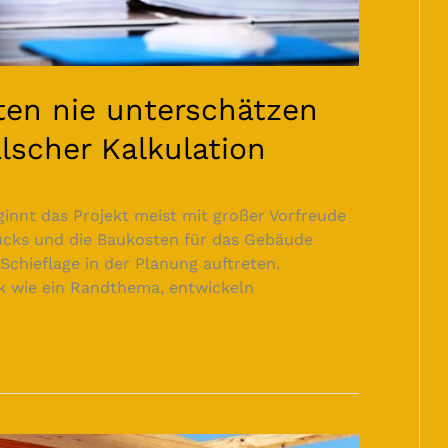
en nie unterschätzen
alscher Kalkulation
innt das Projekt meist mit großer Vorfreude
tücks und die Baukosten für das Gebäude
Schieflage in der Planung auftreten.
k wie ein Randthema, entwickeln