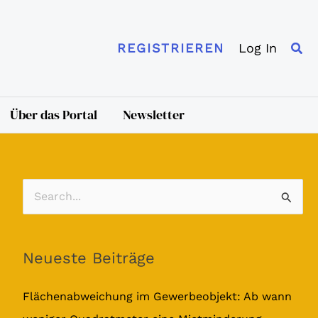
Suc
Log In
REGISTRIEREN
Über das Portal
Newsletter
S
u
c
Neueste Beiträge
h
e
Flächenabweichung im Gewerbeobjekt: Ab wann
n