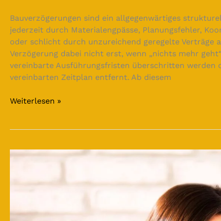
Bauverzögerungen sind ein allgegenwärtiges strukture
jederzeit durch Materialengpässe, Planungsfehler, K
oder schlicht durch unzureichend geregelte Verträge au
Verzögerung dabei nicht erst, wenn „nichts mehr geht“
vereinbarte Ausführungsfristen überschritten werden 
vereinbarten Zeitplan entfernt. Ab diesem
Weiterlesen »
Warum
Bauherren
Nebenkosten
nie
unterschätzen
sollten