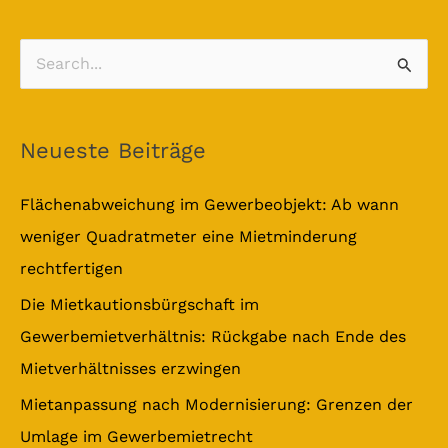
S
u
c
Neueste Beiträge
h
e
Flächenabweichung im Gewerbeobjekt: Ab wann
n
weniger Quadratmeter eine Mietminderung
n
rechtfertigen
a
Die Mietkautionsbürgschaft im
c
Gewerbemietverhältnis: Rückgabe nach Ende des
h
Mietverhältnisses erzwingen
:
Mietanpassung nach Modernisierung: Grenzen der
Umlage im Gewerbemietrecht