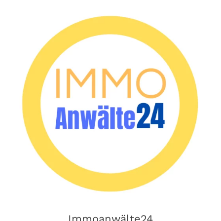
Immoanwälte24