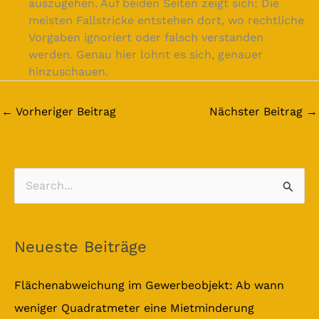
auszugehen. Auf beiden Seiten zeigt sich: Die
meisten Fallstricke entstehen dort, wo rechtliche
Vorgaben ignoriert oder falsch verstanden
werden. Genau hier lohnt es sich, genauer
hinzuschauen.
←
Vorheriger Beitrag
Nächster Beitrag
→
S
u
c
Neueste Beiträge
h
e
Flächenabweichung im Gewerbeobjekt: Ab wann
n
weniger Quadratmeter eine Mietminderung