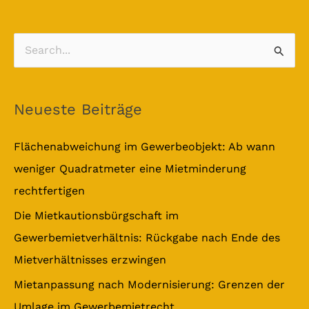
S
u
c
Neueste Beiträge
h
e
Flächenabweichung im Gewerbeobjekt: Ab wann
n
weniger Quadratmeter eine Mietminderung
n
rechtfertigen
a
Die Mietkautionsbürgschaft im
c
Gewerbemietverhältnis: Rückgabe nach Ende des
h
Mietverhältnisses erzwingen
:
Mietanpassung nach Modernisierung: Grenzen der
Umlage im Gewerbemietrecht