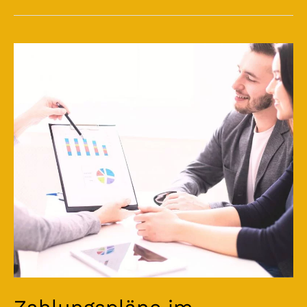
Zahlungspläne
im
Bauvertrag:
Wann
Bauherren
faktisch
vorfinanzieren