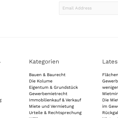
E
m
a
i
l
*
4
Kategorien
Late
Bauen & Baurecht
Fläche
Die Kolume
Gewerb
Eigentum & Grundstück
wenige
Gewerbemietrecht
Mietmin
g
Immobilienkauf & Verkauf
Die Mie
Miete und Vermietung
im Gewe
Urteile & Rechtsprechung
Rückga