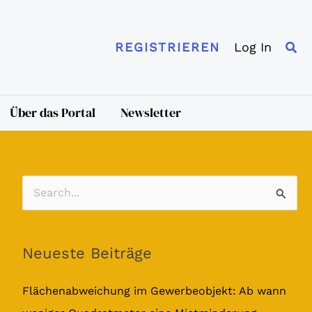
Suc
Log In
REGISTRIEREN
Über das Portal
Newsletter
S
u
c
Neueste Beiträge
h
e
Flächenabweichung im Gewerbeobjekt: Ab wann
n