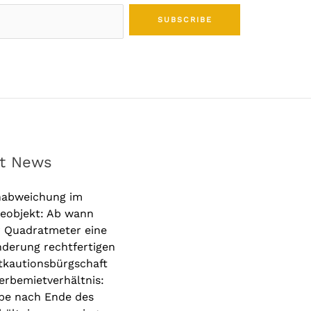
SUBSCRIBE
st News
nabweichung im
eobjekt: Ab wann
r Quadratmeter eine
derung rechtfertigen
tkautionsbürgschaft
rbemietverhältnis:
be nach Ende des