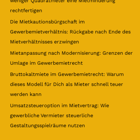
weniger Quadratmeter eine Mietminderung
n
rechtfertigen
a
Die Mietkautionsbürgschaft im
c
Gewerbemietverhältnis: Rückgabe nach Ende des
h
Mietverhältnisses erzwingen
:
Mietanpassung nach Modernisierung: Grenzen der
Umlage im Gewerbemietrecht
Bruttokaltmiete im Gewerbemietrecht: Warum
dieses Modell für Dich als Mieter schnell teuer
werden kann
Umsatzsteueroption im Mietvertrag: Wie
gewerbliche Vermieter steuerliche
Gestaltungsspielräume nutzen