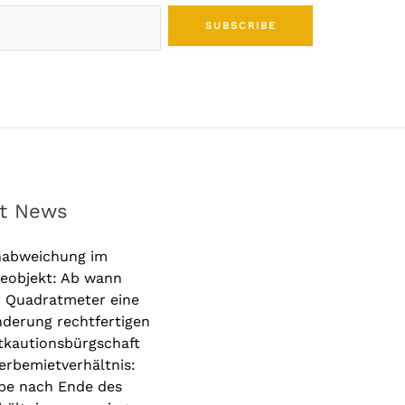
SUBSCRIBE
st News
nabweichung im
eobjekt: Ab wann
r Quadratmeter eine
derung rechtfertigen
tkautionsbürgschaft
rbemietverhältnis:
be nach Ende des