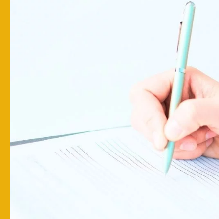
2026:
Warum
alte
Verträge
jetzt
zur
Kostenfalle
werden