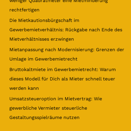
weniger Quadratmeter eine Mietminderung
n
rechtfertigen
a
Die Mietkautionsbürgschaft im
c
Gewerbemietverhältnis: Rückgabe nach Ende des
h
Mietverhältnisses erzwingen
:
Mietanpassung nach Modernisierung: Grenzen der
Umlage im Gewerbemietrecht
Bruttokaltmiete im Gewerbemietrecht: Warum
dieses Modell für Dich als Mieter schnell teuer
werden kann
Umsatzsteueroption im Mietvertrag: Wie
gewerbliche Vermieter steuerliche
Gestaltungsspielräume nutzen