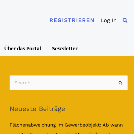
Suc
Log In
REGISTRIEREN
Über das Portal
Newsletter
S
u
c
Neueste Beiträge
h
e
Flächenabweichung im Gewerbeobjekt: Ab wann
n