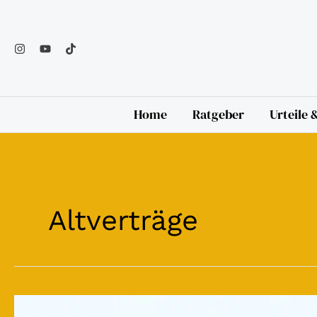
Zum
Inhalt
springen
Home
Ratgeber
Urteile
Altverträge
Schriftformheilungsklausel