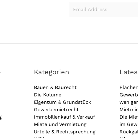
E
m
a
i
l
*
4
Kategorien
Late
Bauen & Baurecht
Fläche
Die Kolume
Gewerb
Eigentum & Grundstück
wenige
Gewerbemietrecht
Mietmin
g
Immobilienkauf & Verkauf
Die Mie
Miete und Vermietung
im Gewe
Urteile & Rechtsprechung
Rückga