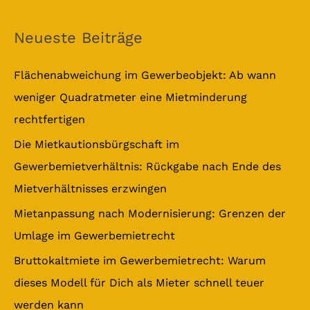
u
c
Neueste Beiträge
h
e
Flächenabweichung im Gewerbeobjekt: Ab wann
n
weniger Quadratmeter eine Mietminderung
n
rechtfertigen
a
Die Mietkautionsbürgschaft im
c
Gewerbemietverhältnis: Rückgabe nach Ende des
h
Mietverhältnisses erzwingen
:
Mietanpassung nach Modernisierung: Grenzen der
Umlage im Gewerbemietrecht
Bruttokaltmiete im Gewerbemietrecht: Warum
dieses Modell für Dich als Mieter schnell teuer
werden kann