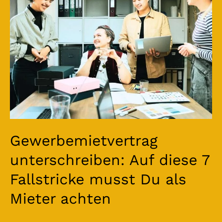
7
Fallstricke
musst
Du
als
Mieter
achten
Gewerbemietvertrag
unterschreiben: Auf diese 7
Fallstricke musst Du als
Mieter achten