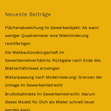
u
c
Neueste Beiträge
h
e
Flächenabweichung im Gewerbeobjekt: Ab wann
n
weniger Quadratmeter eine Mietminderung
n
rechtfertigen
a
Die Mietkautionsbürgschaft im
c
Gewerbemietverhältnis: Rückgabe nach Ende des
h
Mietverhältnisses erzwingen
:
Mietanpassung nach Modernisierung: Grenzen der
Umlage im Gewerbemietrecht
Bruttokaltmiete im Gewerbemietrecht: Warum
dieses Modell für Dich als Mieter schnell teuer
werden kann