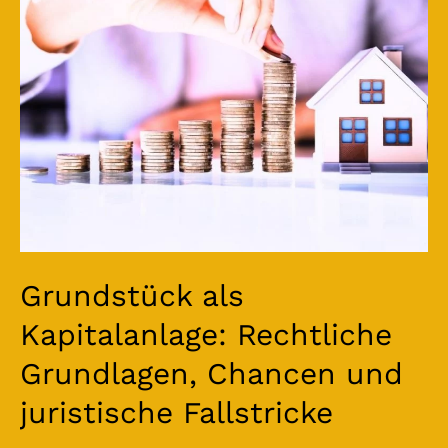
Grundlagen,
Chancen
und
juristische
Fallstricke
Grundstück als
Kapitalanlage: Rechtliche
Grundlagen, Chancen und
juristische Fallstricke