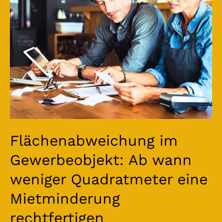
wann
weniger
Quadratmeter
eine
Mietminderung
rechtfertigen
Flächenabweichung im
Gewerbeobjekt: Ab wann
weniger Quadratmeter eine
Mietminderung
rechtfertigen