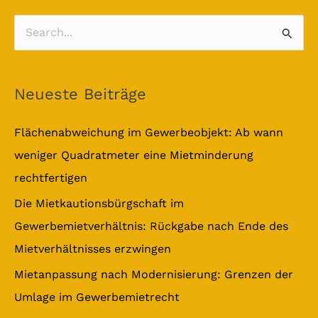
S
u
c
Neueste Beiträge
h
e
Flächenabweichung im Gewerbeobjekt: Ab wann
n
weniger Quadratmeter eine Mietminderung
n
rechtfertigen
a
Die Mietkautionsbürgschaft im
c
Gewerbemietverhältnis: Rückgabe nach Ende des
h
Mietverhältnisses erzwingen
:
Mietanpassung nach Modernisierung: Grenzen der
Umlage im Gewerbemietrecht