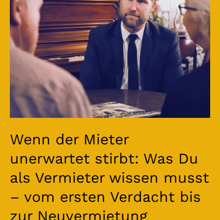
stirbt:
Was
Du
als
Vermieter
wissen
musst
–
vom
ersten
Verdacht
bis
Wenn der Mieter
zur
unerwartet stirbt: Was Du
Neuvermietung
als Vermieter wissen musst
– vom ersten Verdacht bis
zur Neuvermietung