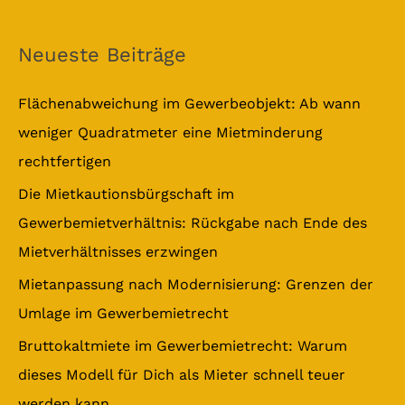
u
c
Neueste Beiträge
h
e
Flächenabweichung im Gewerbeobjekt: Ab wann
n
weniger Quadratmeter eine Mietminderung
n
rechtfertigen
a
Die Mietkautionsbürgschaft im
c
Gewerbemietverhältnis: Rückgabe nach Ende des
h
Mietverhältnisses erzwingen
:
Mietanpassung nach Modernisierung: Grenzen der
Umlage im Gewerbemietrecht
Bruttokaltmiete im Gewerbemietrecht: Warum
dieses Modell für Dich als Mieter schnell teuer
werden kann