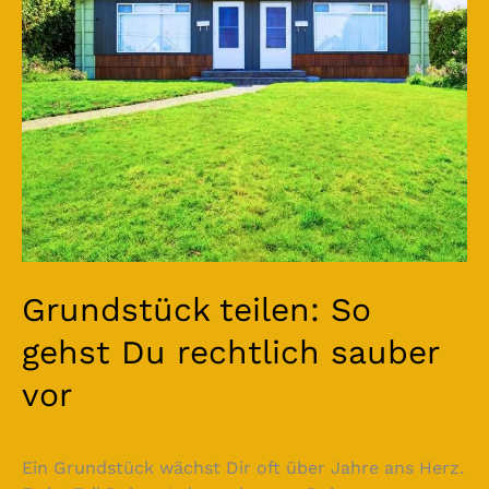
Du
rechtlich
sauber
vor
Grundstück teilen: So
gehst Du rechtlich sauber
vor
Ein Grundstück wächst Dir oft über Jahre ans Herz.