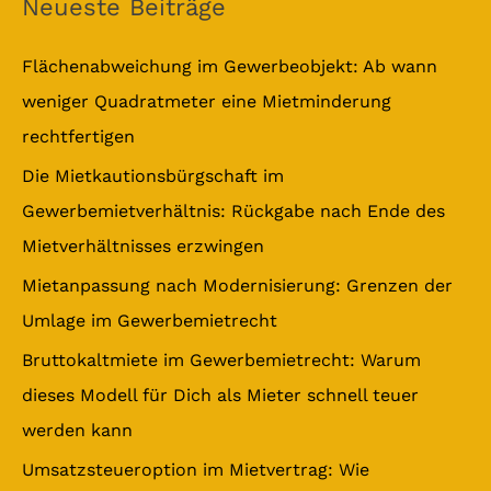
Neueste Beiträge
h
e
Flächenabweichung im Gewerbeobjekt: Ab wann
n
weniger Quadratmeter eine Mietminderung
n
rechtfertigen
a
Die Mietkautionsbürgschaft im
c
Gewerbemietverhältnis: Rückgabe nach Ende des
h
Mietverhältnisses erzwingen
:
Mietanpassung nach Modernisierung: Grenzen der
Umlage im Gewerbemietrecht
Bruttokaltmiete im Gewerbemietrecht: Warum
dieses Modell für Dich als Mieter schnell teuer
werden kann
Umsatzsteueroption im Mietvertrag: Wie