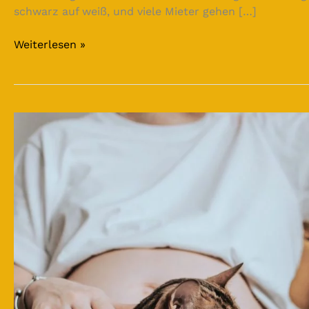
schwarz auf weiß, und viele Mieter gehen […]
Weiterlesen »
Haustiere
in
der
WEG
–
ein
rechtliches
Spannungsfeld
des
Alltags