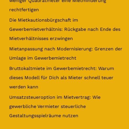
weniger Quadratmeter eine Mietminderung
n
rechtfertigen
a
Die Mietkautionsbürgschaft im
c
Gewerbemietverhältnis: Rückgabe nach Ende des
h
Mietverhältnisses erzwingen
:
Mietanpassung nach Modernisierung: Grenzen der
Umlage im Gewerbemietrecht
Bruttokaltmiete im Gewerbemietrecht: Warum
dieses Modell für Dich als Mieter schnell teuer
werden kann
Umsatzsteueroption im Mietvertrag: Wie
gewerbliche Vermieter steuerliche
Gestaltungsspielräume nutzen