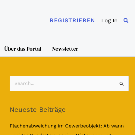
Suc
Log In
REGISTRIEREN
Über das Portal
Newsletter
S
u
c
Neueste Beiträge
h
e
Flächenabweichung im Gewerbeobjekt: Ab wann
n