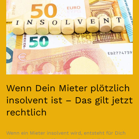
insolvent
ist
–
Das
gilt
jetzt
rechtlich
Wenn Dein Mieter plötzlich
insolvent ist – Das gilt jetzt
rechtlich
Wenn ein Mieter insolvent wird, entsteht für Dich