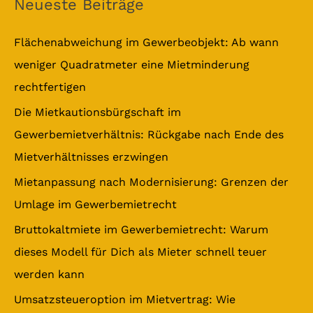
Neueste Beiträge
h
e
Flächenabweichung im Gewerbeobjekt: Ab wann
n
weniger Quadratmeter eine Mietminderung
n
rechtfertigen
a
Die Mietkautionsbürgschaft im
c
Gewerbemietverhältnis: Rückgabe nach Ende des
h
Mietverhältnisses erzwingen
:
Mietanpassung nach Modernisierung: Grenzen der
Umlage im Gewerbemietrecht
Bruttokaltmiete im Gewerbemietrecht: Warum
dieses Modell für Dich als Mieter schnell teuer
werden kann
Umsatzsteueroption im Mietvertrag: Wie