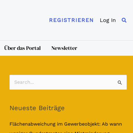
Suc
Log In
REGISTRIEREN
Über das Portal
Newsletter
S
u
c
Neueste Beiträge
h
e
Flächenabweichung im Gewerbeobjekt: Ab wann
n