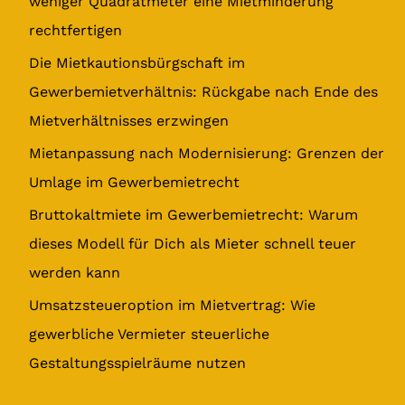
weniger Quadratmeter eine Mietminderung
n
rechtfertigen
a
Die Mietkautionsbürgschaft im
c
Gewerbemietverhältnis: Rückgabe nach Ende des
h
Mietverhältnisses erzwingen
:
Mietanpassung nach Modernisierung: Grenzen der
Umlage im Gewerbemietrecht
Bruttokaltmiete im Gewerbemietrecht: Warum
dieses Modell für Dich als Mieter schnell teuer
werden kann
Umsatzsteueroption im Mietvertrag: Wie
gewerbliche Vermieter steuerliche
Gestaltungsspielräume nutzen