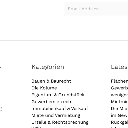
E
m
a
i
l
*
4
Kategorien
Late
Bauen & Baurecht
Fläche
Die Kolume
Gewerb
Eigentum & Grundstück
wenige
Gewerbemietrecht
Mietmin
g
Immobilienkauf & Verkauf
Die Mie
Miete und Vermietung
im Gewe
Urteile & Rechtsprechung
Rückga