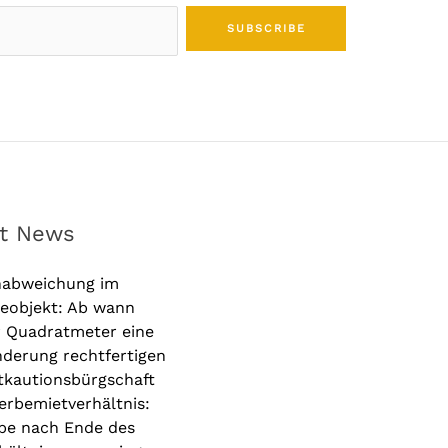
SUBSCRIBE
st News
nabweichung im
eobjekt: Ab wann
r Quadratmeter eine
derung rechtfertigen
tkautionsbürgschaft
rbemietverhältnis:
be nach Ende des