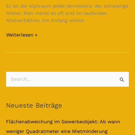
Er ist der Alptraum jedes Vermieters: der schwierige
Mieter. Man merkt es oft erst im laufenden
Mietverhältnis. Am Anfang wirkte
Weiterlesen »
S
u
c
Neueste Beiträge
h
e
Flächenabweichung im Gewerbeobjekt: Ab wann
n
weniger Quadratmeter eine Mietminderung