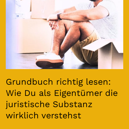
Du
als
Eigentümer
die
juristische
Substanz
wirklich
verstehst
Grundbuch richtig lesen:
Wie Du als Eigentümer die
juristische Substanz
wirklich verstehst