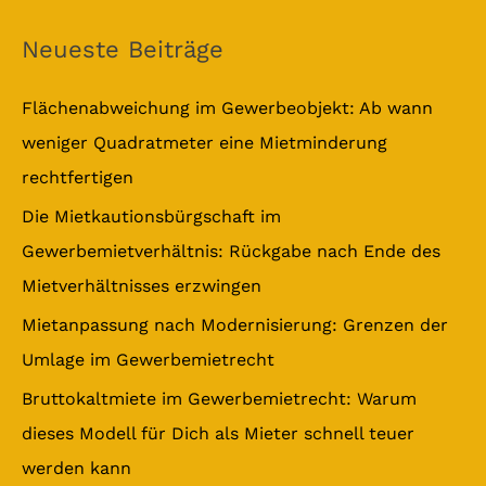
c
Neueste Beiträge
h
e
Flächenabweichung im Gewerbeobjekt: Ab wann
n
weniger Quadratmeter eine Mietminderung
n
rechtfertigen
a
Die Mietkautionsbürgschaft im
c
Gewerbemietverhältnis: Rückgabe nach Ende des
h
Mietverhältnisses erzwingen
:
Mietanpassung nach Modernisierung: Grenzen der
Umlage im Gewerbemietrecht
Bruttokaltmiete im Gewerbemietrecht: Warum
dieses Modell für Dich als Mieter schnell teuer
werden kann