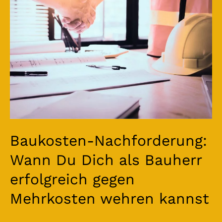
Dich
als
Bauherr
erfolgreich
gegen
Mehrkosten
wehren
kannst
Baukosten-Nachforderung:
Wann Du Dich als Bauherr
erfolgreich gegen
Mehrkosten wehren kannst