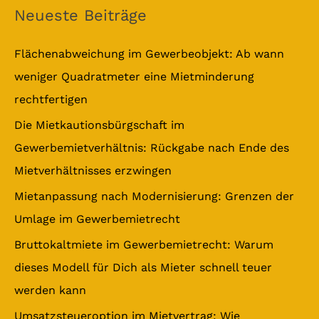
c
Neueste Beiträge
h
e
Flächenabweichung im Gewerbeobjekt: Ab wann
n
weniger Quadratmeter eine Mietminderung
n
rechtfertigen
a
Die Mietkautionsbürgschaft im
c
Gewerbemietverhältnis: Rückgabe nach Ende des
h
Mietverhältnisses erzwingen
:
Mietanpassung nach Modernisierung: Grenzen der
Umlage im Gewerbemietrecht
Bruttokaltmiete im Gewerbemietrecht: Warum
dieses Modell für Dich als Mieter schnell teuer
werden kann
Umsatzsteueroption im Mietvertrag: Wie