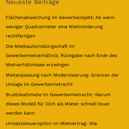
Neueste Beiträge
h
e
Flächenabweichung im Gewerbeobjekt: Ab wann
n
weniger Quadratmeter eine Mietminderung
n
rechtfertigen
a
Die Mietkautionsbürgschaft im
c
Gewerbemietverhältnis: Rückgabe nach Ende des
h
Mietverhältnisses erzwingen
:
Mietanpassung nach Modernisierung: Grenzen der
Umlage im Gewerbemietrecht
Bruttokaltmiete im Gewerbemietrecht: Warum
dieses Modell für Dich als Mieter schnell teuer
werden kann
Umsatzsteueroption im Mietvertrag: Wie