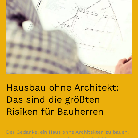
sind
die
größten
Risiken
für
Bauherren
Hausbau ohne Architekt:
Das sind die größten
Risiken für Bauherren
Der Gedanke, ein Haus ohne Architekten zu bauen,