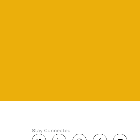
Stay Connected
T
L
I
F
Y