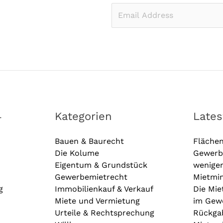
E
m
a
i
l
*
4
Kategorien
Late
Bauen & Baurecht
Fläche
Die Kolume
Gewerb
Eigentum & Grundstück
wenige
Gewerbemietrecht
Mietmin
g
Immobilienkauf & Verkauf
Die Mie
Miete und Vermietung
im Gewe
Urteile & Rechtsprechung
Rückga