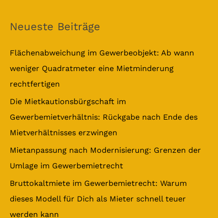
u
c
Neueste Beiträge
h
e
Flächenabweichung im Gewerbeobjekt: Ab wann
n
weniger Quadratmeter eine Mietminderung
n
rechtfertigen
a
Die Mietkautionsbürgschaft im
c
Gewerbemietverhältnis: Rückgabe nach Ende des
h
Mietverhältnisses erzwingen
:
Mietanpassung nach Modernisierung: Grenzen der
Umlage im Gewerbemietrecht
Bruttokaltmiete im Gewerbemietrecht: Warum
dieses Modell für Dich als Mieter schnell teuer
werden kann