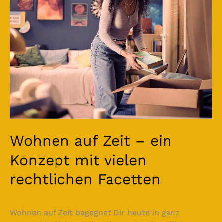
ein
Konzept
mit
vielen
rechtlichen
Facetten
Wohnen auf Zeit – ein
Konzept mit vielen
rechtlichen Facetten
Wohnen auf Zeit begegnet Dir heute in ganz