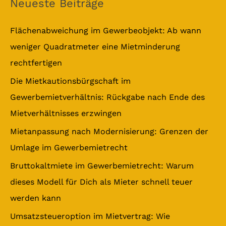
Neueste Beiträge
h
e
Flächenabweichung im Gewerbeobjekt: Ab wann
n
weniger Quadratmeter eine Mietminderung
n
rechtfertigen
a
Die Mietkautionsbürgschaft im
c
Gewerbemietverhältnis: Rückgabe nach Ende des
h
Mietverhältnisses erzwingen
:
Mietanpassung nach Modernisierung: Grenzen der
Umlage im Gewerbemietrecht
Bruttokaltmiete im Gewerbemietrecht: Warum
dieses Modell für Dich als Mieter schnell teuer
werden kann
Umsatzsteueroption im Mietvertrag: Wie