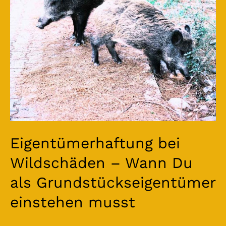
Wann
Du
als
Grundstückseigentümer
einstehen
musst
Eigentümerhaftung bei
Wildschäden – Wann Du
als Grundstückseigentümer
einstehen musst