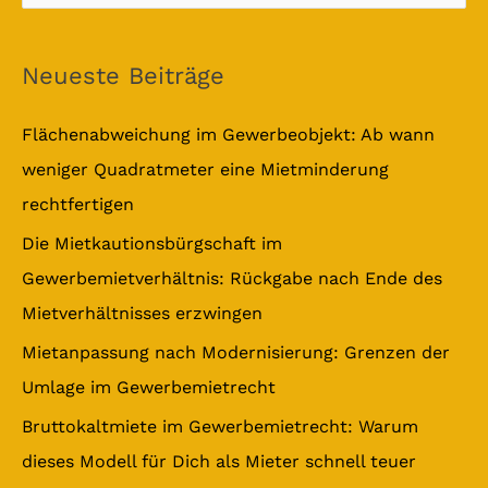
u
c
Neueste Beiträge
h
e
Flächenabweichung im Gewerbeobjekt: Ab wann
n
weniger Quadratmeter eine Mietminderung
n
rechtfertigen
a
Die Mietkautionsbürgschaft im
c
Gewerbemietverhältnis: Rückgabe nach Ende des
h
Mietverhältnisses erzwingen
:
Mietanpassung nach Modernisierung: Grenzen der
Umlage im Gewerbemietrecht
Bruttokaltmiete im Gewerbemietrecht: Warum
dieses Modell für Dich als Mieter schnell teuer