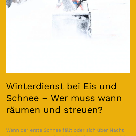
Schnee
–
Wer
muss
wann
räumen
und
streuen?
Winterdienst bei Eis und
Schnee – Wer muss wann
räumen und streuen?
Wenn der erste Schnee fällt oder sich über Nacht