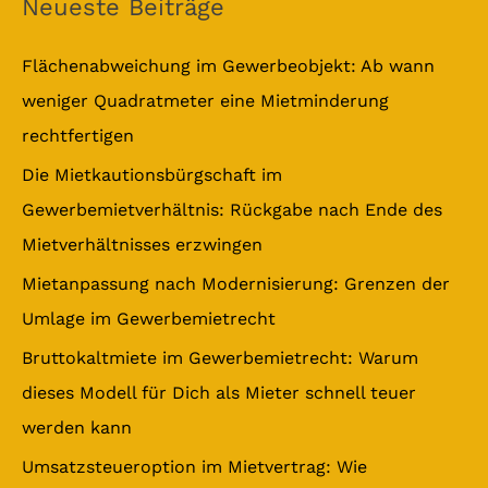
Neueste Beiträge
h
e
Flächenabweichung im Gewerbeobjekt: Ab wann
n
weniger Quadratmeter eine Mietminderung
n
rechtfertigen
a
Die Mietkautionsbürgschaft im
c
Gewerbemietverhältnis: Rückgabe nach Ende des
h
Mietverhältnisses erzwingen
:
Mietanpassung nach Modernisierung: Grenzen der
Umlage im Gewerbemietrecht
Bruttokaltmiete im Gewerbemietrecht: Warum
dieses Modell für Dich als Mieter schnell teuer
werden kann
Umsatzsteueroption im Mietvertrag: Wie