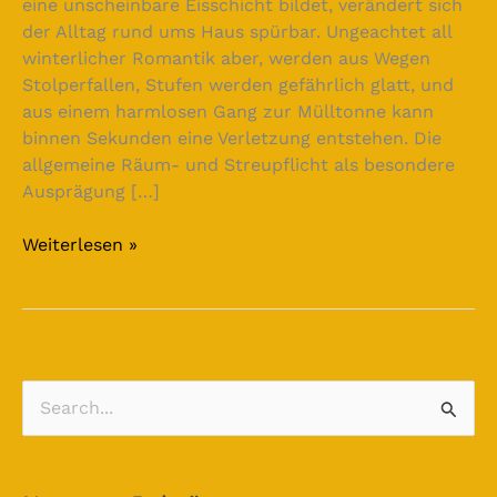
eine unscheinbare Eisschicht bildet, verändert sich
der Alltag rund ums Haus spürbar. Ungeachtet all
winterlicher Romantik aber, werden aus Wegen
Stolperfallen, Stufen werden gefährlich glatt, und
aus einem harmlosen Gang zur Mülltonne kann
binnen Sekunden eine Verletzung entstehen. Die
allgemeine Räum- und Streupflicht als besondere
Ausprägung […]
Weiterlesen »
S
u
c