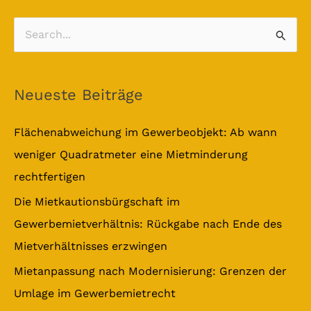
S
u
c
Neueste Beiträge
h
e
Flächenabweichung im Gewerbeobjekt: Ab wann
n
weniger Quadratmeter eine Mietminderung
n
rechtfertigen
a
Die Mietkautionsbürgschaft im
c
Gewerbemietverhältnis: Rückgabe nach Ende des
h
Mietverhältnisses erzwingen
:
Mietanpassung nach Modernisierung: Grenzen der
Umlage im Gewerbemietrecht