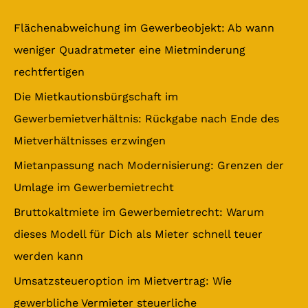
h
e
Flächenabweichung im Gewerbeobjekt: Ab wann
n
weniger Quadratmeter eine Mietminderung
n
rechtfertigen
a
Die Mietkautionsbürgschaft im
c
Gewerbemietverhältnis: Rückgabe nach Ende des
h
Mietverhältnisses erzwingen
:
Mietanpassung nach Modernisierung: Grenzen der
Umlage im Gewerbemietrecht
Bruttokaltmiete im Gewerbemietrecht: Warum
dieses Modell für Dich als Mieter schnell teuer
werden kann
Umsatzsteueroption im Mietvertrag: Wie
gewerbliche Vermieter steuerliche