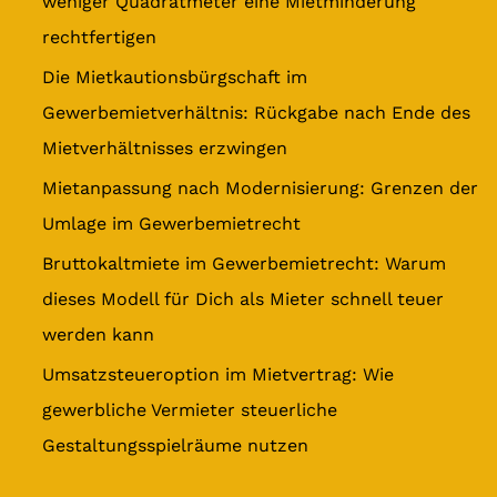
weniger Quadratmeter eine Mietminderung
n
rechtfertigen
a
Die Mietkautionsbürgschaft im
c
Gewerbemietverhältnis: Rückgabe nach Ende des
h
Mietverhältnisses erzwingen
:
Mietanpassung nach Modernisierung: Grenzen der
Umlage im Gewerbemietrecht
Bruttokaltmiete im Gewerbemietrecht: Warum
dieses Modell für Dich als Mieter schnell teuer
werden kann
Umsatzsteueroption im Mietvertrag: Wie
gewerbliche Vermieter steuerliche
Gestaltungsspielräume nutzen