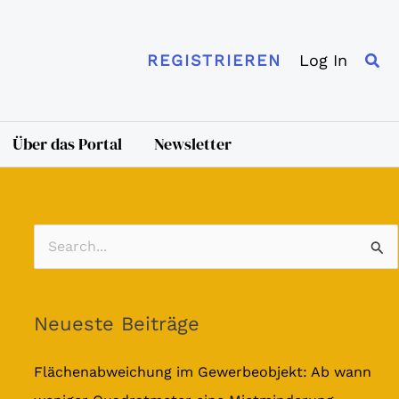
Suc
Log In
REGISTRIEREN
Über das Portal
Newsletter
S
u
c
Neueste Beiträge
h
e
Flächenabweichung im Gewerbeobjekt: Ab wann
n