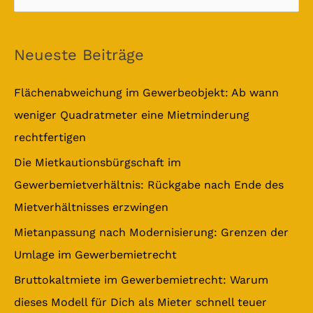
u
c
Neueste Beiträge
h
e
Flächenabweichung im Gewerbeobjekt: Ab wann
n
weniger Quadratmeter eine Mietminderung
n
rechtfertigen
a
Die Mietkautionsbürgschaft im
c
Gewerbemietverhältnis: Rückgabe nach Ende des
h
Mietverhältnisses erzwingen
:
Mietanpassung nach Modernisierung: Grenzen der
Umlage im Gewerbemietrecht
Bruttokaltmiete im Gewerbemietrecht: Warum
dieses Modell für Dich als Mieter schnell teuer