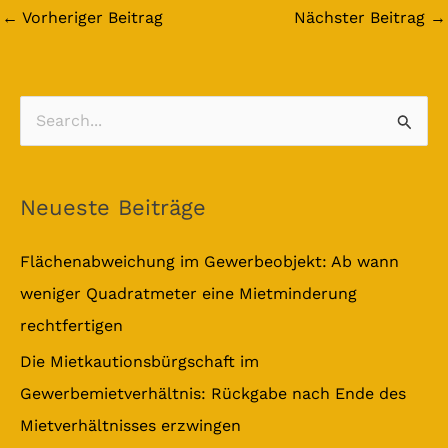
←
Vorheriger Beitrag
Nächster Beitrag
→
S
u
c
Neueste Beiträge
h
e
Flächenabweichung im Gewerbeobjekt: Ab wann
n
weniger Quadratmeter eine Mietminderung
n
rechtfertigen
a
Die Mietkautionsbürgschaft im
c
Gewerbemietverhältnis: Rückgabe nach Ende des
h
Mietverhältnisses erzwingen
: