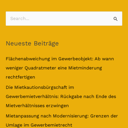
S
u
c
Neueste Beiträge
h
e
Flächenabweichung im Gewerbeobjekt: Ab wann
n
weniger Quadratmeter eine Mietminderung
n
rechtfertigen
a
Die Mietkautionsbürgschaft im
c
Gewerbemietverhältnis: Rückgabe nach Ende des
h
Mietverhältnisses erzwingen
:
Mietanpassung nach Modernisierung: Grenzen der
Umlage im Gewerbemietrecht