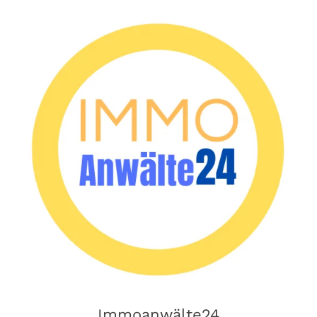
Immoanwälte24