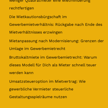
weniger Quadratmeter eine Mietminderung
n
rechtfertigen
a
Die Mietkautionsbürgschaft im
c
Gewerbemietverhältnis: Rückgabe nach Ende des
h
Mietverhältnisses erzwingen
:
Mietanpassung nach Modernisierung: Grenzen der
Umlage im Gewerbemietrecht
Bruttokaltmiete im Gewerbemietrecht: Warum
dieses Modell für Dich als Mieter schnell teuer
werden kann
Umsatzsteueroption im Mietvertrag: Wie
gewerbliche Vermieter steuerliche
Gestaltungsspielräume nutzen