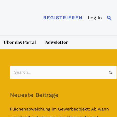
Suc
Log In
REGISTRIEREN
Über das Portal
Newsletter
S
u
c
Neueste Beiträge
h
e
Flächenabweichung im Gewerbeobjekt: Ab wann
n