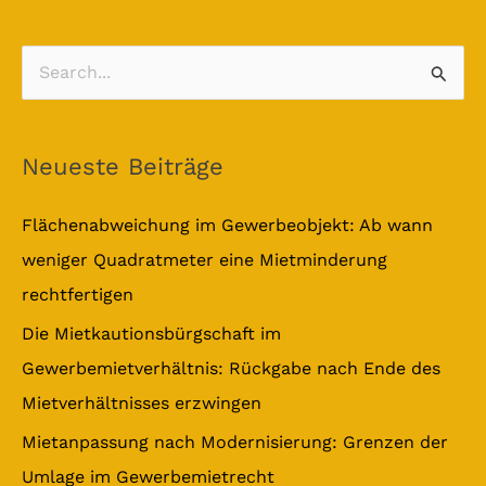
S
u
c
Neueste Beiträge
h
e
Flächenabweichung im Gewerbeobjekt: Ab wann
n
weniger Quadratmeter eine Mietminderung
n
rechtfertigen
a
Die Mietkautionsbürgschaft im
c
Gewerbemietverhältnis: Rückgabe nach Ende des
h
Mietverhältnisses erzwingen
:
Mietanpassung nach Modernisierung: Grenzen der
Umlage im Gewerbemietrecht