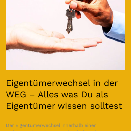
–
Alles
was
Du
als
Eigentümer
wissen
solltest
Eigentümerwechsel in der
WEG – Alles was Du als
Eigentümer wissen solltest
Der Eigentümerwechsel innerhalb einer