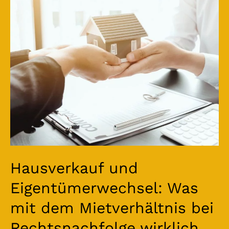
Eigentümerwechsel:
Was
mit
dem
Mietverhältnis
bei
Rechtsnachfolge
wirklich
passiert
Hausverkauf und
Eigentümerwechsel: Was
mit dem Mietverhältnis bei
Rechtsnachfolge wirklich