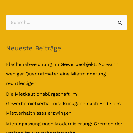
S
u
c
Neueste Beiträge
h
e
Flächenabweichung im Gewerbeobjekt: Ab wann
n
weniger Quadratmeter eine Mietminderung
n
rechtfertigen
a
Die Mietkautionsbürgschaft im
c
Gewerbemietverhältnis: Rückgabe nach Ende des
h
Mietverhältnisses erzwingen
:
Mietanpassung nach Modernisierung: Grenzen der